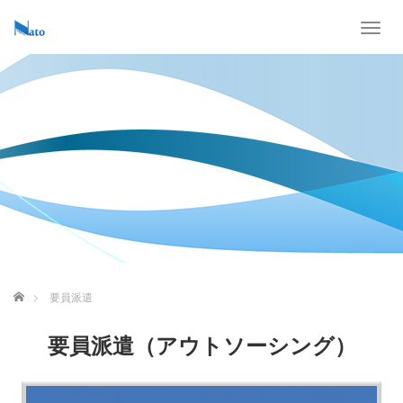
T
o
g
g
l
e
n
a
v
i
g
a
t
i
o
ホーム
要員派遣
n
要員派遣（アウトソーシング）